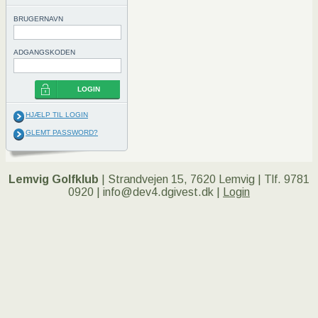
BRUGERNAVN
ADGANGSKODEN
LOGIN
HJÆLP TIL LOGIN
GLEMT PASSWORD?
Lemvig Golfklub
| Strandvejen 15, 7620 Lemvig | Tlf. 9781
0920 | info@dev4.dgivest.dk |
Login